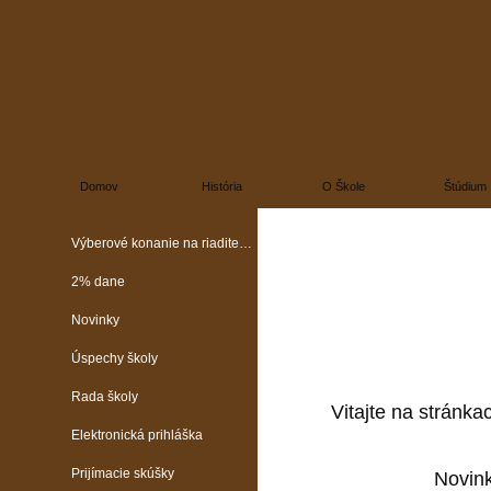
Domov
História
O Škole
Štúdium
Výberové konanie na riaditeľa školy
2% dane
Novinky
Úspechy školy
Rada školy
Vitajte na stránka
Elektronická prihláška
Prijímacie skúšky
Novin