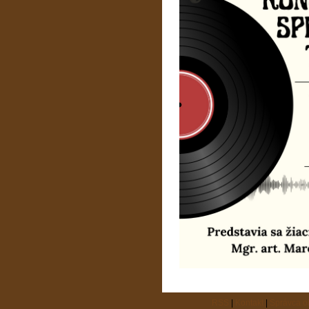
RSS
|
Kontakt
|
Správca 