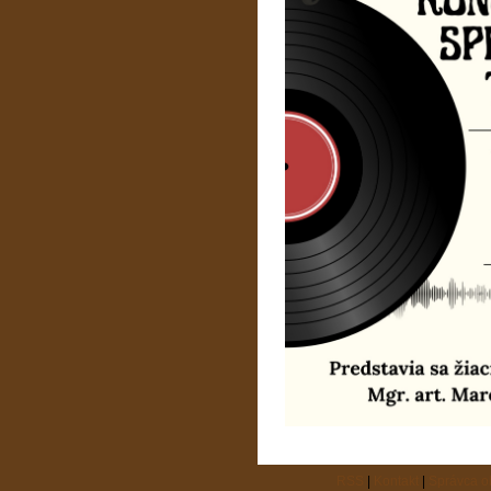
RSS
|
Kontakt
|
Správca 