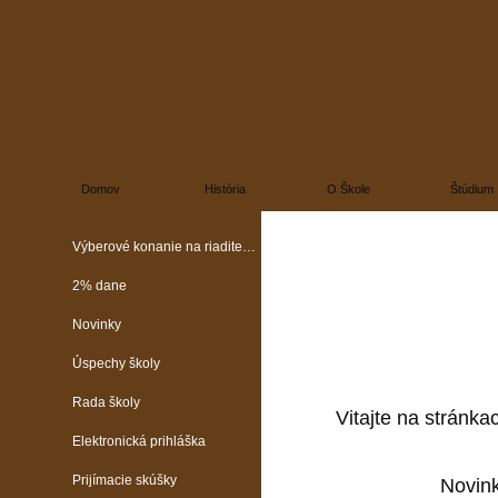
Domov
História
O Škole
Štúdium
Výberové konanie na riaditeľa školy
2% dane
Novinky
Úspechy školy
Rada školy
Vitajte na stránka
Elektronická prihláška
Prijímacie skúšky
Novin