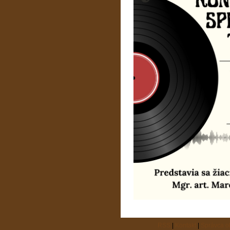
RSS
|
Kontakt
|
Správca 