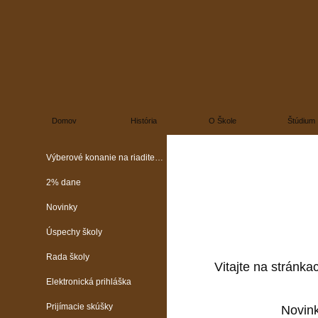
Domov
História
O Škole
Štúdium
Výberové konanie na riaditeľa školy
2% dane
Novinky
Úspechy školy
Rada školy
Vitajte na stránka
Elektronická prihláška
Prijímacie skúšky
Novin